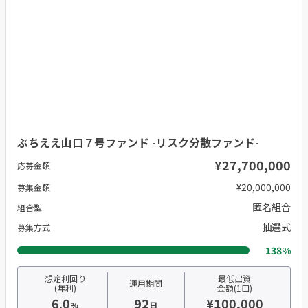
ぶちええ山口７号ファンド -リスク分散ファンド-
¥27,700,000
応募金額
¥20,000,000
募集金額
匿名組合
組合型
抽選式
募集方式
138%
想定利回り
最低出資
運用期間
(年利)
金額(1口)
6.0
92
¥100,000
%
日