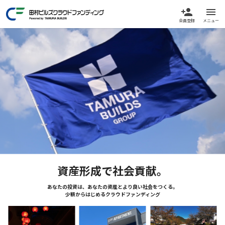
person_add
menu
会員登録
メニュー
資産形成で社会貢献。
あなたの投資は、あなたの資産とより良い社会をつくる。
少額からはじめるクラウドファンディング