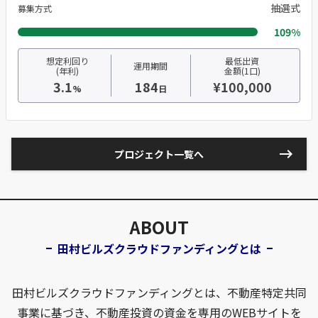
抽選式
募集方式
109%
想定利回り
最低出資
運用期間
(年利)
金額(1口)
3.1
184
¥100,000
%
日
keyboard_backspace
プロジェクト一覧へ
ABOUT
田村ビルズクラウドファンディングとは
田村ビルズクラウドファンディングとは、不動産特定共同
事業に基づき、不動産投資の資金を専用のWEBサイトを