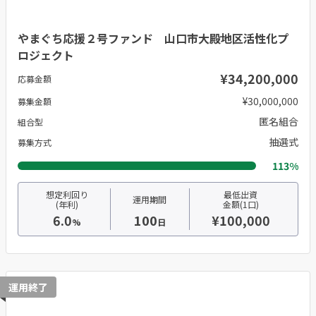
やまぐち応援２号ファンド 山口市大殿地区活性化プ
ロジェクト
¥34,200,000
応募金額
¥30,000,000
募集金額
匿名組合
組合型
抽選式
募集方式
113%
想定利回り
最低出資
運用期間
(年利)
金額(1口)
6.0
100
¥100,000
%
日
運用終了