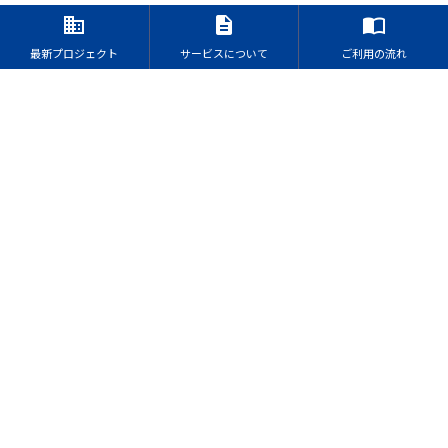
business
description
import_contacts
最新プロジェクト
サービスについて
ご利用の流れ
こんな方におすすめです
これから投資をはじめたい方
資産形成に興味がある方
投資を通じて社会貢献をしたい方
TAMURA BUILDS
田村ビルズについて