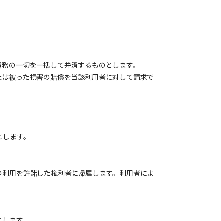
債務の一切を一括して弁済するものとします。
社は被った損害の賠償を当該利用者に対して請求で
とします。
の利用を許諾した権利者に帰属します。利用者によ
。
とします。