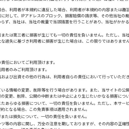
場合、利用者が本規約に違反した場合、利用者が本規約の内容または趣
に対して、IPアドレスのブロック、損害賠償の請求等、その他当社の
わらず、当社は、当社の裁量で当該措置を行うことがあり、当社がかか
者または第三者に損害が生じても一切の責任を負いません。ただし、当
大な過失に基づき利用者に損害が生じた場合は、この限りではありませ
の責任においてご利用頂けます。
利用者のみご利用頂けます。
結および出資その他の行為は、利用者自らの責任において行っていただ
ている情報の変更、削除等を行う場合があります。また、当サイトの公
報の変更、削除、公開の中断または中止により生じたいかなる損害につ
じたあらゆる損害について、一切の責任を負いません。ただし、本サー
契約となる場合、この免責事項は適用されません。
害または損失について、一切の責任を負いません。
ンツ等の内容に関し、万全の注意を期しておりますが、その内容の正確