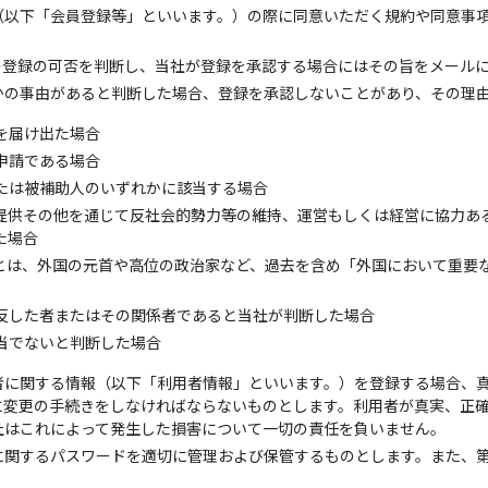
（以下「会員登録等」といいます。）の際に同意いただく規約や同意事
の登録の可否を判断し、当社が登録を承認する場合にはその旨をメール
かの事由があると判断した場合、登録を承認しないことがあり、その理
を届け出た場合
申請である場合
たは被補助人のいずれかに該当する場合
提供その他を通じて反社会的勢力等の維持、運営もしくは経営に協力あ
た場合
Psとは、外国の元首や高位の政治家など、過去を含め「外国において重
反した者またはその関係者であると当社が判断した場合
当でないと判断した場合
者に関する情報（以下「利用者情報」といいます。）を登録する場合、
に変更の手続きをしなければならないものとします。利用者が真実、正
社はこれによって発生した損害について一切の責任を負いません。
に関するパスワードを適切に管理および保管するものとします。また、