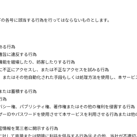
下の各号に該当する行為を行ってはならないものとします。
ある行為
趣旨に違反する行為
機能を破壊したり、妨害したりする行為
に不正にアクセスし、または不正なアクセスを試みる行為
、またはその他自動化された手段もしくは処理方法を使用し、本サービ
または蓄積する行為
行為
バシー権、パブリシティ権、著作権またはその他の権利を侵害する行為
ザーIDやパスワードを使用させて本サービスを利用させる行為または他
密情報を第三者に開示する行為
に対して直接または間接に利益を供与する行為⑭ その他、当社が不適切