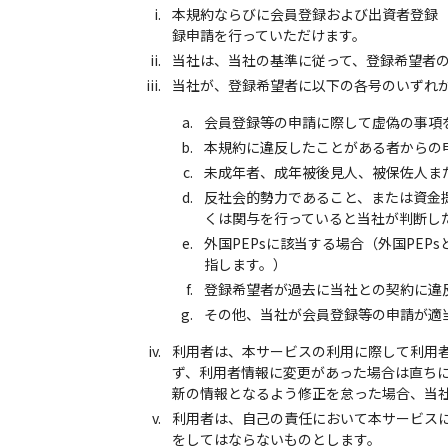
本規約ならびに会員登録および出資者登録
録申請を行っていただけます。
当社は、当社の基準に従って、登録希望者
当社が、登録希望者に以下の各号のいずれ
会員登録等の申請に際して虚偽の事項
本規約に違反したことがある者からの
未成年者、成年被後見人、被保佐人ま
反社会的勢力であること、または資金
くは関与を行っていると当社が判断し
外国PEPsに該当する場合（外国PE
指します。）
登録希望者が過去に当社との契約に違
その他、当社が会員登録等の申請が適
利用者は、本サービスの利用に際して利用
ず、利用者情報に変更があった場合は直ち
新の情報となるよう修正を怠った場合、当
利用者は、自己の責任において本サービス
をしてはならないものとします。