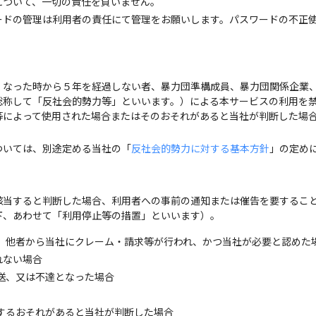
について、一切の責任を負いません。
ードの管理は利用者の責任にて管理をお願いします。パスワードの不正
くなった時から５年を経過しない者、暴力団準構成員、暴力団関係企業
総称して「反社会的勢力等」といいます。）による本サービスの利用を
等によって使用された場合またはそのおそれがあると当社が判断した場合
ついては、別途定める当社の「
反社会的勢力に対する基本方針
」の定め
該当すると判断した場合、利用者への事前の通知または催告を要するこ
下、あわせて「利用停止等の措置」といいます）。
、他者から当社にクレーム・請求等が行われ、かつ当社が必要と認めた
れない場合
送、又は不達となった場合
するおそれがあると当社が判断した場合