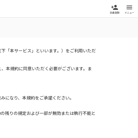
person_add
menu
会員登録
メニュー
以下「本サービス」といいます。）をご利用いただ
え、本規約に同意いただく必要がございます。ま
読みになり、本規約をご承諾ください。
約の残りの規定および一部が無効または執行不能と