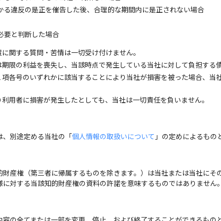
かる違反の是正を催告した後、合理的な期間内に是正されない場合
必要と判断した場合
置に関する質問・苦情は一切受け付けません。
は期限の利益を喪失し、当該時点で発生している当社に対して負担する
１項各号のいずれかに該当することにより当社が損害を被った場合、当
り利用者に損害が発生したとしても、当社は一切責任を負いません。
は、別途定める当社の「
個人情報の取扱いについて
」の定めによるもの
的財産権（第三者に帰属するものを除きます。）は当社または当社にそ
様に対する当該知的財産権の資料の許諾を意味するものではありません
内容の全てまたは一部を変更、停止、および終了することができるもの