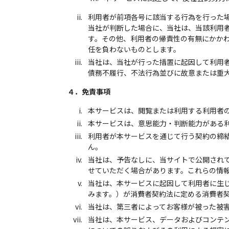
利用者が前項各号に該当する行為を行った
当社が判断した場合に、当社は、当該利用者
す。その他、利用者の帰責性の有無にかか
任を負わないものとします。
当社は、当社が行った措置に起因して利用
債務不履行、不法行為並びに故意または重
４．免責事項
本サービスは、閲覧または利用する利用者
本サービスは、意思能力・判断能力がある
利用者が本サービスを通じて行う契約の締
ん。
当社は、予告なしに、当サイトで公開され
せていただく場合があります。これらの情
当社は、本サービスに起因して利用者に生
みます。）が消費者契約法に定める消費者
当社は、第三者によってお客様が被った被
当社は、本サービス、データおよびコンテ