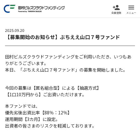
person_add
menu
会員登録
メニュー
2025.09.20
【募集開始のお知らせ】ぶちええ山口７号ファンド
田村ビルズクラウドファンディングをご利用いただき、いつもあ
りがとうございます。
本日、「ぶちええ山口７号ファンド」の募集を開始しました。
今回の募集は【匿名組合型】による【抽選方式】
【1口10万円から】ご出資いただけます。
本ファンドでは、
優先劣後出資比率【88％：12％】
運用期間【3カ月】に設定。
出資者の皆さまのリスクを軽減しております。