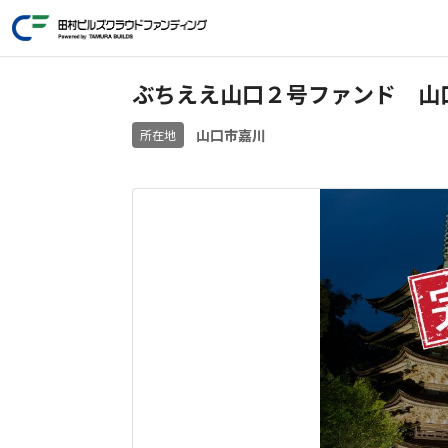
ぶちええ山口２号ファンド 山
山口市嘉川
所在地